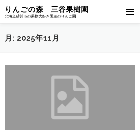
コ
りんごの森 三谷果樹園
ン
メニュー
テ
北海道砂川市の果物大好き園主のりんご園
ン
ツ
へ
りんご
加工品
APPLE GARDEN
月:
2025年11月
ス
キ
ッ
プ
ブルーベリー狩り
ACCESS
お問い合わせ