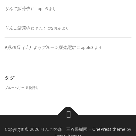
りんご販売中
に
apple3
より
りんご販売中
に
きたくになおみ
より
9月28日（土）よりプルーン販売開始
に
apple3
より
タグ
ブルーベリー
果物狩り
Copyright © 2026 りんごの森 三谷果樹園
–
OnePress
theme by