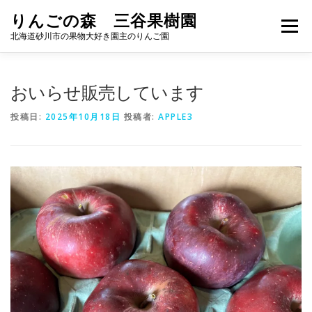
コ
りんごの森 三谷果樹園
ン
メニュー
テ
北海道砂川市の果物大好き園主のりんご園
ン
ツ
へ
りんご
加工品
APPLE GARDEN
おいらせ販売しています
ス
キ
投稿日:
2025年10月18日
投稿者:
APPLE3
ッ
プ
ブルーベリー狩り
ACCESS
お問い合わせ