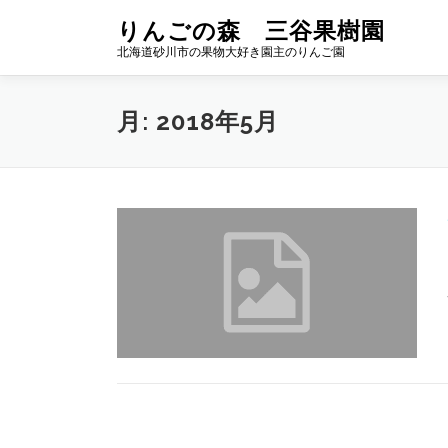
コ
りんごの森 三谷果樹園
ン
北海道砂川市の果物大好き園主のりんご園
テ
ン
ツ
月:
2018年5月
へ
ス
キ
ッ
プ