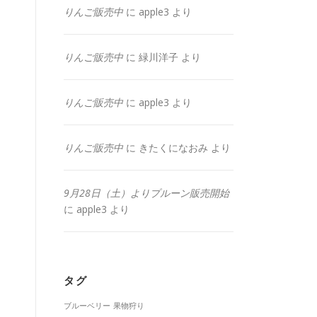
りんご販売中
に
apple3
より
りんご販売中
に
緑川洋子
より
りんご販売中
に
apple3
より
りんご販売中
に
きたくになおみ
より
9月28日（土）よりプルーン販売開始
に
apple3
より
タグ
ブルーベリー
果物狩り