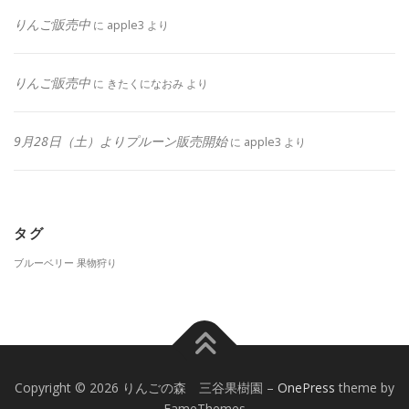
りんご販売中
に
apple3
より
りんご販売中
に
きたくになおみ
より
9月28日（土）よりプルーン販売開始
に
apple3
より
タグ
ブルーベリー
果物狩り
Copyright © 2026 りんごの森 三谷果樹園
–
OnePress
theme by
FameThemes