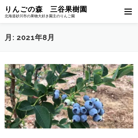
コ
りんごの森 三谷果樹園
ン
メニュー
テ
北海道砂川市の果物大好き園主のりんご園
ン
ツ
へ
りんご
加工品
APPLE GARDEN
月:
2021年8月
ス
キ
ッ
プ
ブルーベリー狩り
ACCESS
お問い合わせ