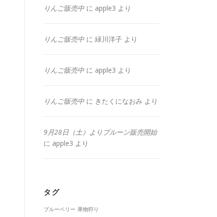
りんご販売中
に
apple3
より
りんご販売中
に
緑川洋子
より
りんご販売中
に
apple3
より
りんご販売中
に
きたくになおみ
より
9月28日（土）よりプルーン販売開始
に
apple3
より
タグ
ブルーベリー
果物狩り