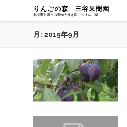
コ
りんごの森 三谷果樹園
ン
北海道砂川市の果物大好き園主のりんご園
テ
ン
ツ
月:
2019年9月
へ
ス
キ
ッ
プ