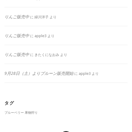
りんご販売中
に
緑川洋子
より
りんご販売中
に
apple3
より
りんご販売中
に
きたくになおみ
より
9月28日（土）よりプルーン販売開始
に
apple3
より
タグ
ブルーベリー
果物狩り