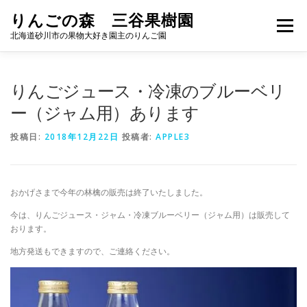
コ
りんごの森 三谷果樹園
ン
メニュー
テ
北海道砂川市の果物大好き園主のりんご園
ン
ツ
へ
りんご
加工品
APPLE GARDEN
りんごジュース・冷凍のブルーベリ
ス
キ
ー（ジャム用）あります
ッ
プ
ブルーベリー狩り
ACCESS
お問い合わせ
投稿日:
2018年12月22日
投稿者:
APPLE3
おかげさまで今年の林檎の販売は終了いたしました。
今は、りんごジュース・ジャム・冷凍ブルーベリー（ジャム用）は販売して
おります。
地方発送もできますので、ご連絡ください。