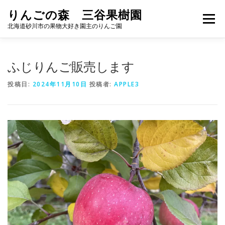
コ
りんごの森 三谷果樹園
ン
メニュー
テ
北海道砂川市の果物大好き園主のりんご園
ン
ツ
へ
りんご
加工品
APPLE GARDEN
ふじりんご販売します
ス
キ
投稿日:
2024年11月10日
投稿者:
APPLE3
ッ
プ
ブルーベリー狩り
ACCESS
お問い合わせ