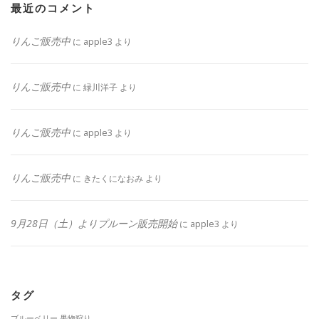
最近のコメント
りんご販売中
に
apple3
より
りんご販売中
に
緑川洋子
より
りんご販売中
に
apple3
より
りんご販売中
に
きたくになおみ
より
9月28日（土）よりプルーン販売開始
に
apple3
より
タグ
ブルーベリー
果物狩り