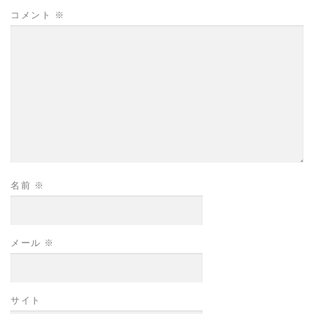
コメント
※
名前
※
メール
※
サイト