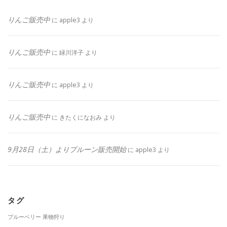
りんご販売中
に
apple3
より
りんご販売中
に
緑川洋子
より
りんご販売中
に
apple3
より
りんご販売中
に
きたくになおみ
より
9月28日（土）よりプルーン販売開始
に
apple3
より
タグ
ブルーベリー
果物狩り