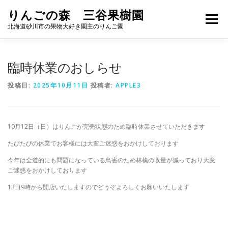
コ
りんごの森 三谷果樹園
ン
メニュー
テ
北海道砂川市の果物大好き園主のりんご園
ン
ツ
へ
りんご
加工品
APPLE GARDEN
臨時休業のおしらせ
ス
キ
投稿日:
2025年10月11日
投稿者:
APPLE3
ッ
プ
ブルーベリー狩り
ACCESS
お問い合わせ
10月12日（日）はりんごが完売状態のため臨時休業させていただきます
たびたびの休業でお客様には大変ご迷惑をおかけしております
今年は全道的にも問題になっている鳥害のため林檎の収量が減っており大変
ご迷惑をおかけしております
13日9時から開店いたしますのでどうぞよろしくお願いいたします